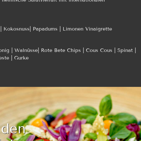
| Kokosnuss| Papadums | Limonen Vinaigrette
onig | Walnüsse| Rote Bete Chips | Cous Cous | Spinat |
este | Gurke
 den