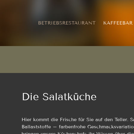
Zum
Inhalt
springen
BETRIEBSRESTAURANT
KAFFEEBAR
Die Salatküche
Hier kommt die Frische für Sie auf den Teller. S
Ballaststoffe – farbenfrohe Geschmacksvariatio
bringen unsere Küchenchefs ihr Wissen über die 