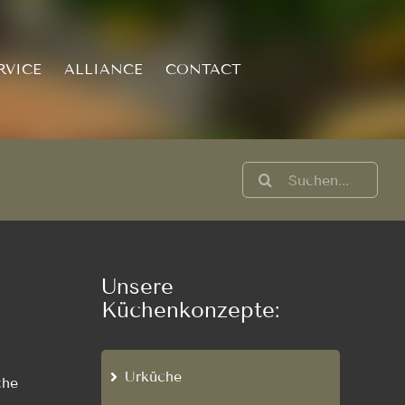
RVICE
ALLIANCE
CONTACT
Suche
nach:
Unsere
Küchenkonzepte:
Urküche
che