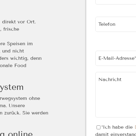
direkt vor Ort.
Telefon
 frische
re Speisen im
 und nicht
E-Mail-Adresse*
ders wichtig, denn
sonale Food
Nachricht
system
hrwegsystem ohne
ma. Unsere
 zurück. Sie werden
*Ich habe die
g online
damit einverstan