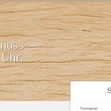
enuss –
 Uhr.
Vorname*