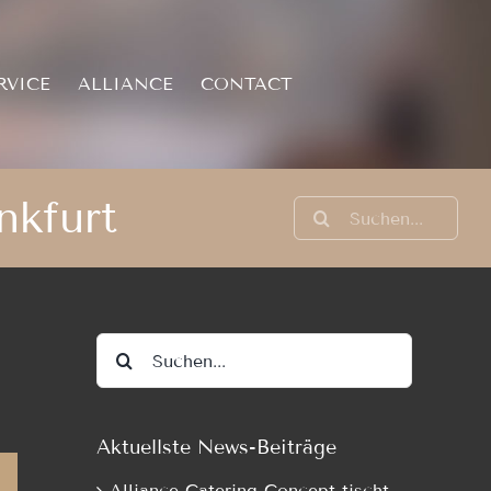
RVICE
ALLIANCE
CONTACT
nkfurt
Suche
nach:
Suche
nach:
Aktuellste News-Beiträge
Alliance Catering Concept tischt