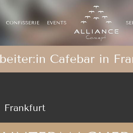
CONFiSSERIE
EVENTS
SE
beiter:in Cafebar in Fra
n Frankfurt