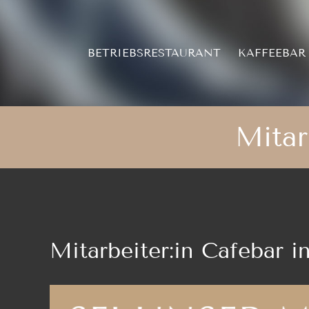
Zum
Inhalt
springen
BETRIEBSRESTAURANT
KAFFEEBAR
Mitar
Mitarbeiter:in Cafebar i